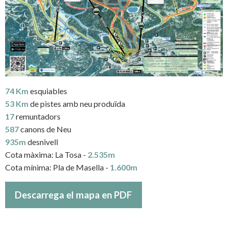
74 Km
esquiables
53 Km
de pistes amb neu produïda
17
remuntadors
587
canons de Neu
935m
desnivell
Cota màxima: La Tosa -
2.535m
Cota mínima: Pla de Masella -
1.600m
Descarrega el mapa en PDF