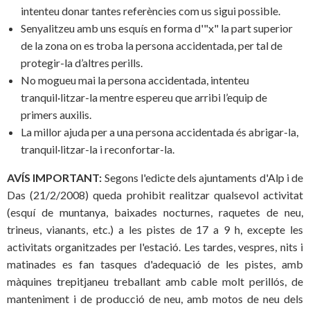
intenteu donar tantes referències com us sigui possible.
Senyalitzeu amb uns esquís en forma d'"x" la part superior
de la zona on es troba la persona accidentada, per tal de
protegir-la d’altres perills.
No mogueu mai la persona accidentada, intenteu
tranquil·litzar-la mentre espereu que arribi l’equip de
primers auxilis.
La millor ajuda per a una persona accidentada és abrigar-la,
tranquil·litzar-la i reconfortar-la.
AVÍS IMPORTANT:
Segons l'edicte dels ajuntaments d'Alp i de
Das (21/2/2008) queda prohibit realitzar qualsevol activitat
(esquí de muntanya, baixades nocturnes, raquetes de neu,
trineus, vianants, etc.) a les pistes de 17 a 9 h, excepte les
activitats organitzades per l'estació. Les tardes, vespres, nits i
matinades es fan tasques d'adequació de les pistes, amb
màquines trepitjaneu treballant amb cable molt perillós, de
manteniment i de producció de neu, amb motos de neu dels