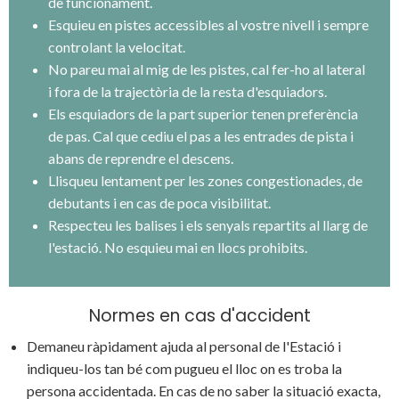
de funcionament.
Esquieu en pistes accessibles al vostre nivell i sempre
controlant la velocitat.
No pareu mai al mig de les pistes, cal fer-ho al lateral
i fora de la trajectòria de la resta d'esquiadors.
Els esquiadors de la part superior tenen preferència
de pas. Cal que cediu el pas a les entrades de pista i
abans de reprendre el descens.
Llisqueu lentament per les zones congestionades, de
debutants i en cas de poca visibilitat.
Respecteu les balises i els senyals repartits al llarg de
l'estació. No esquieu mai en llocs prohibits.
Normes en cas d'accident
Demaneu ràpidament ajuda al personal de l'Estació i
indiqueu-los tan bé com pugueu el lloc on es troba la
persona accidentada. En cas de no saber la situació exacta,