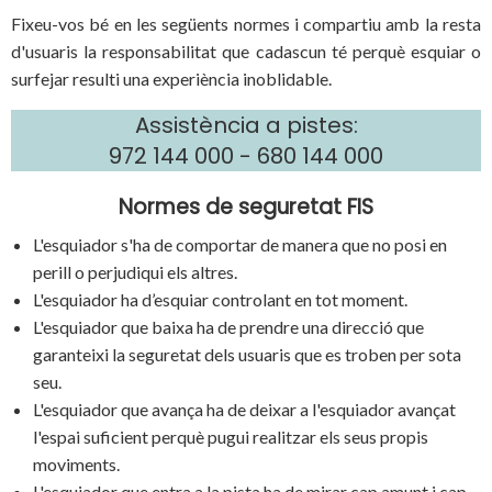
Fixeu-vos bé en les següents normes i compartiu amb la resta
d'usuaris la responsabilitat que cadascun té perquè esquiar o
surfejar resulti una experiència inoblidable.
Assistència a pistes:
972 144 000
-
680 144 000
Normes de seguretat FIS
L'esquiador s'ha de comportar de manera que no posi en
perill o perjudiqui els altres.
L'esquiador ha d’esquiar controlant en tot moment.
L'esquiador que baixa ha de prendre una direcció que
garanteixi la seguretat dels usuaris que es troben per sota
seu.
L'esquiador que avança ha de deixar a l'esquiador avançat
l'espai suficient perquè pugui realitzar els seus propis
moviments.
L'esquiador que entra a la pista ha de mirar cap amunt i cap