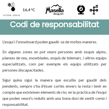
16,4 °C
LA TOSA - 2500 M
Codi de responsabilitat
L'esquí i l'snowboard poden gaudir-se de moltes maneres.
En algunes zones un pot veure persones amb esquís alpins,
planxes de neu, snowblades, esquís de telemarc, i altres equips
especialitzats, com per exemple els equips utilitzats per
persones discapacitades.
Sigui quina sigui la manera que esculliu per gaudir dels
pendents, sempre s'ha d'ésser cortès envers la resta i tenir en
compte que existeixen elements de risc en la pràctica de l'esquí
que poden veure's reduïts amb una bona dosi de sentit comú i
responsabilitat.