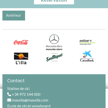
Antérieur
Contact
Station de ski
Information importante sur les cookies
+34 972 144 000
masella@masella.com
Telesquis de la Tossa de Alp Das y Urus, S.A. utilise ses
Ecole de ski et snowboard
propres cookies et ceux de tiers à des fins d'analyse et pour