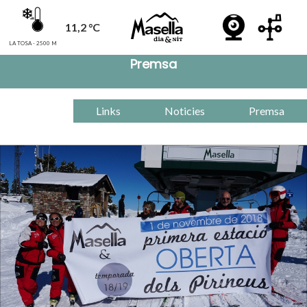
11,2 °C
LA TOSA - 2500 M
Premsa
Links
Noticies
Premsa