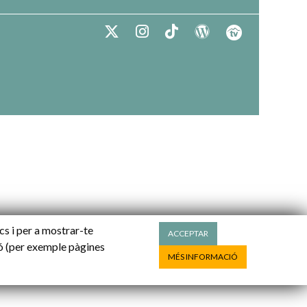
ics i per a mostrar-te
ACCEPTAR
ió (per exemple pàgines
MÉS INFORMACIÓ