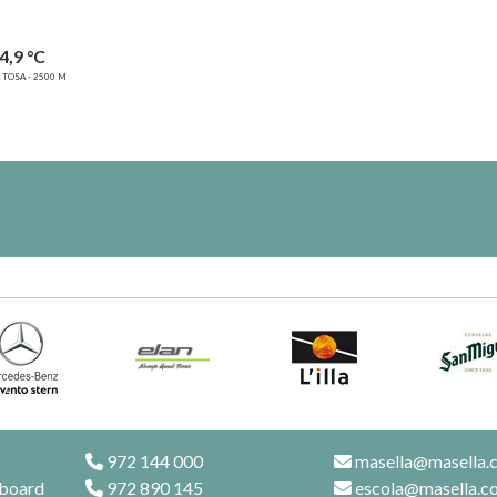
4,9 °C
 TOSA - 2500 M
972 144 000
masella@masella.
wboard
972 890 145
escola@masella.c