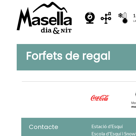
1
LA
Forfets de regal
Contacte
Estació d’Esquí
Escola d'Esquí i Sno