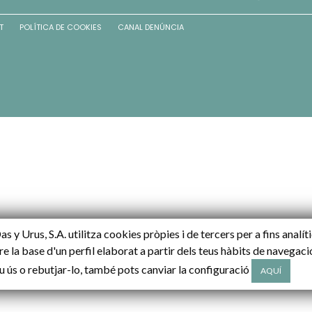
T
POLÍTICA DE COOKIES
CANAL DENÚNCIA
s y Urus, S.A. utilitza cookies pròpies i de tercers per a fins analít
e la base d'un perfil elaborat a partir dels teus hàbits de navegac
u ús o rebutjar-lo, també pots canviar la configuració
AQUÍ