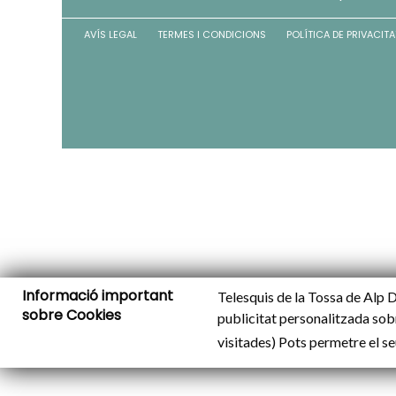
AVÍS LEGAL
TERMES I CONDICIONS
POLÍTICA DE PRIVACITA
Informació important
Telesquis de la Tossa de Alp Da
sobre Cookies
publicitat personalitzada sobr
visitades) Pots permetre el se