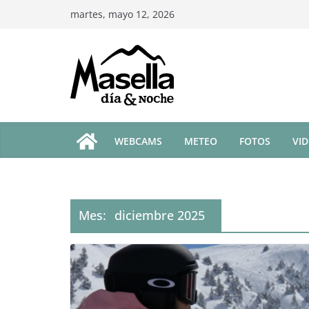
Saltar
martes, mayo 12, 2026
al
contenido
WEBCAMS
METEO
FOTOS
VI
Mes:
diciembre 2025