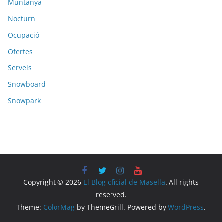
Muntanya
Nocturn
Ocupació
Ofertes
Serveis
Snowboard
Snowpark
Copyright © 2026
El Blog oficial de Masella
. All rights
reserved.
Theme:
ColorMag
by ThemeGrill. Powered by
WordPress
.