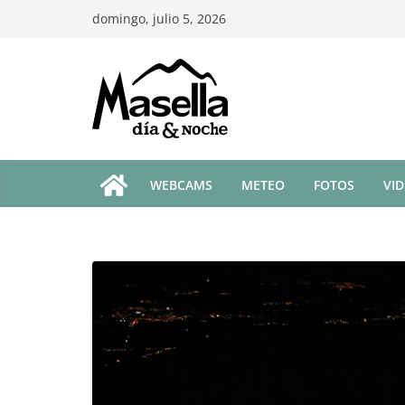
Saltar
domingo, julio 5, 2026
al
contenido
WEBCAMS
METEO
FOTOS
VI