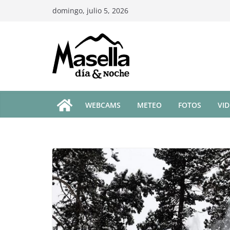
Saltar
domingo, julio 5, 2026
al
contenido
WEBCAMS
METEO
FOTOS
VI