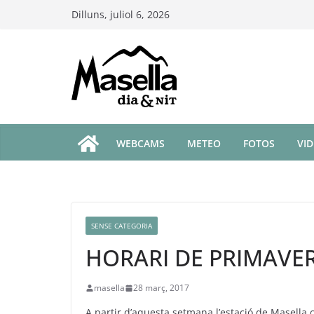
Skip
Dilluns, juliol 6, 2026
to
content
WEBCAMS
METEO
FOTOS
VI
SENSE CATEGORIA
HORARI DE PRIMAVE
masella
28 març, 2017
A partir d’aquesta setmana l’estació de Masella ca