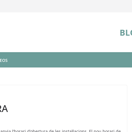
BL
DEOS
RA
nvia l’horari d’obertura de les instal·lacions. El nou horari de