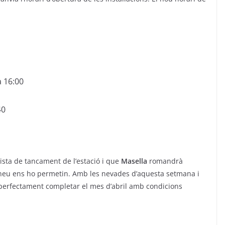
a 16:00
40
sta de tancament de l’estació i que
Masella
romandrà
a neu ens ho permetin. Amb les nevades d’aquesta setmana i
perfectament completar el mes d’abril amb condicions