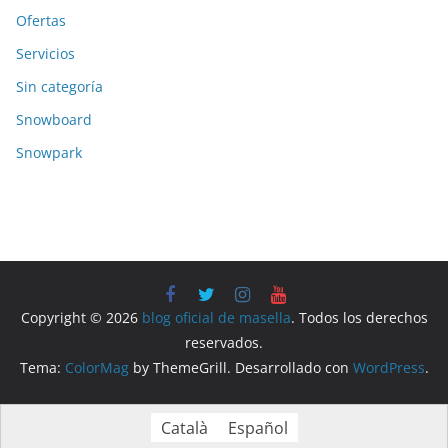
Ofertas
Servicios
Sin categoría
Snowboard
Snowpark
Copyright © 2026
blog oficial de masella
. Todos los derechos
reservados.
Tema:
ColorMag
by ThemeGrill. Desarrollado con
WordPress
.
Català
Español