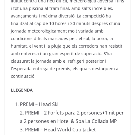
lluitat contra una neu difícil, meteorologia adversa i fins
i tot una piscina al tram final, amb salts increïbles,
avançaments i màxima diversió. La competició ha
finalitzat al cap de 10 hores i 30 minuts després d’una
jornada meteorològicament molt variada amb
condicions difícils marcades per: el sol, la boira, la
humitat, el vent i la pluja que els corredors han resistit
amb enteresa i un gran esperit de superació. S’ha
clausurat la jornada amb el refrigeri posterior i
l’esperada entrega de premis, els quals destaquem a
continuació:
LLEGENDA
PREMI – Head Ski
2. PREMI – 2 Forfets para 2 persones+1 nit per
a 2 persones en Hotel & Spa La Collada MP
3. PREMI – Head World Cup Jacket