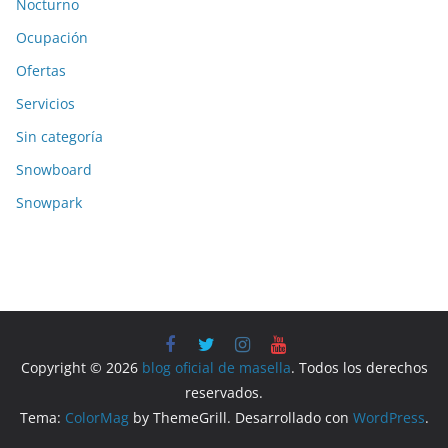
Nocturno
Ocupación
Ofertas
Servicios
Sin categoría
Snowboard
Snowpark
Copyright © 2026
blog oficial de masella
. Todos los derechos
reservados.
Tema:
ColorMag
by ThemeGrill. Desarrollado con
WordPress
.