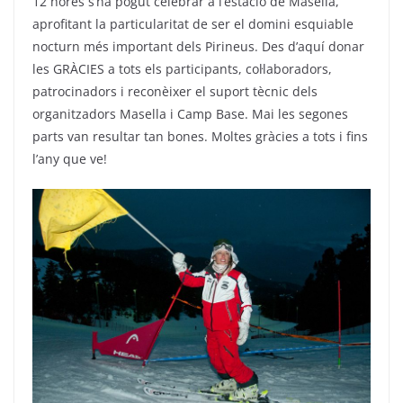
12 hores s’ha pogut celebrar a l’estació de Masella,
aprofitant la particularitat de ser el domini esquiable
nocturn més important dels Pirineus. Des d’aquí donar
les GRÀCIES a tots els participants, col·laboradors,
patrocinadors i reconèixer el suport tècnic dels
organitzadors Masella i Camp Base. Mai les segones
parts van resultar tan bones. Moltes gràcies a tots i fins
l’any que ve!