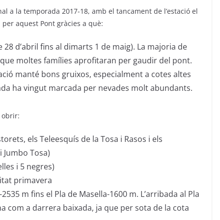
nal a la temporada 2017-18, amb el tancament de l’estació el
 per aquest Pont gràcies a què:
28 d’abril fins al dimarts 1 de maig). La majoria de
et que moltes famílies aprofitaran per gaudir del pont.
stació manté bons gruixos, especialment a cotes altes
rada ha vingut marcada per nevades molt abundants.
 obrir:
orets, els Teleesquís de la Tosa i Rasos i els
 i Jumbo Tosa)
lles i 5 negres)
itat primavera
-2535 m fins el Pla de Masella-1600 m. L’arribada al Pla
a com a darrera baixada, ja que per sota de la cota