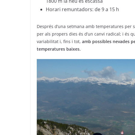
1800 m la neu és escassa
Horari remuntadors: de 9 a 15 h
Després d’una setmana amb temperatures per sob
per als propers dies és d’un canvi radical; i és 
variabilitat i, fins i tot,
amb possibles nevades pe
temperatures baixes.