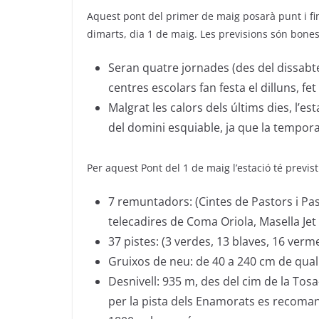
Aquest pont del primer de maig posarà punt i fi
dimarts, dia 1 de maig. Les previsions són bones
Seran quatre jornades (des del dissabte 
centres escolars fan festa el dilluns, f
Malgrat les calors dels últims dies, l’e
del domini esquiable, ja que la tempo
Per aquest Pont del 1 de maig l’estació té previst
7 remuntadors: (Cintes de Pastors i Past
telecadires de Coma Oriola, Masella Jet
37 pistes: (3 verdes, 13 blaves, 16 verme
Gruixos de neu: de 40 a 240 cm de qual
Desnivell: 935 m, des del cim de la Tosa
per la pista dels Enamorats es recoman