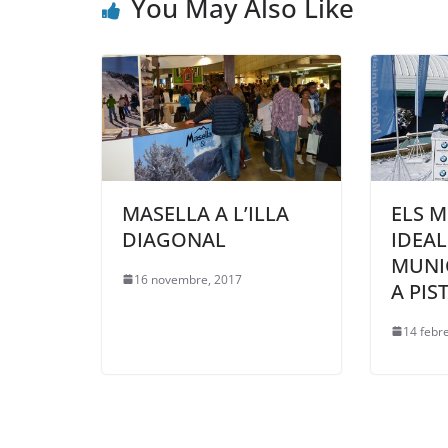
You May Also Like
MASELLA A L’ILLA
ELS M
DIAGONAL
IDEA
MUNI
16 novembre, 2017
A PIS
14 febr