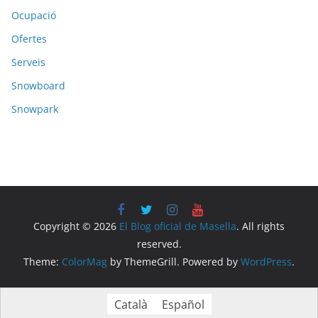
Ocupació
Ofertes
Serveis
Snowboard
Snowpark
Copyright © 2026
El Blog oficial de Masella
. All rights
reserved.
Theme:
ColorMag
by ThemeGrill. Powered by
WordPress
.
Català
Español